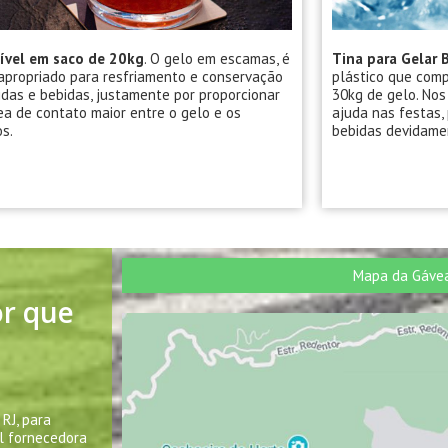
ível em saco de 20kg
. O gelo em escamas, é
Tina para Gelar 
apropriado para resfriamento e conservação
plástico que comp
das e bebidas, justamente por proporcionar
30kg de gelo. Nos
a de contato maior entre o gelo e os
ajuda nas festas,
s.
bebidas devidamen
Mapa da Gáve
or que
RJ, para
al fornecedora