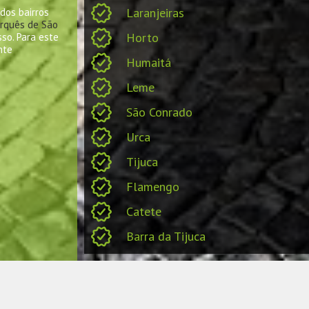
Laranjeiras
dos bairros
rquês de São
Horto
sso. Para este
nte
Humaitá
Leme
São Conrado
Urca
Tijuca
Flamengo
Catete
Barra da Tijuca