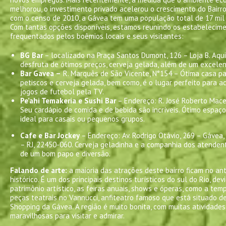
melhorou, o investimento privado acelerou o crescimento do Bairro
com o censo de 2010, a Gávea tem uma população total de 17 mil 
Com tantas opções disponíveis, estamos reunindo os estabelecim
frequentados pelos boêmios locais e seus visitantes:
BG Bar
– localizado na Praça Santos Dumont, 126 – Loja B. Aqu
desfruta de ótimos preços, cerveja gelada, além de um excele
Bar Gavea –
R. Marquês de São Vicente, N°154 – Ótima casa p
petiscos e cerveja gelada, bem como, é o lugar perfeito para 
jogos de futebol pela TV.
Pe’ahi Temakeria e Sushi Bar
– Endereço: R. José Roberto Mace
Seu cardápio de comida e de bebida são incríveis. Ótimo espaço 
ideal para casais ou pequenos grupos.
Cafe e Bar Jockey
– Endereço: Av. Rodrigo Otávio, 269 – Gávea, 
– RJ, 22450-060. Cerveja geladinha e a companhia dos atenden
de um bom papo e diversão.
Falando de arte:
a maioria das atrações deste bairro ficam no an
histórico. É um dos principais destinos turísticos do sul do Rio, dev
patrimônio artístico, as feiras anuais, shows e óperas, como a te
peças teatrais no Vannucci, anfiteatro famoso que está situado d
Shopping da Gávea. A região é muito bonita, com muitas atividades
maravilhosas para visitar e admirar.