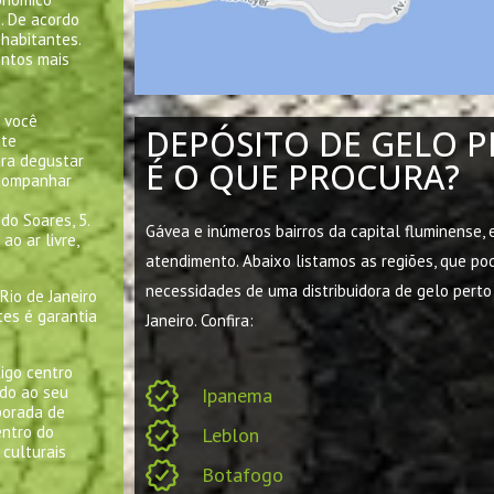
. De acordo
habitantes.
entos mais
i você
DEPÓSITO DE GELO P
nte
ara degustar
É O QUE PROCURA?
acompanhar
do Soares, 5.
Gávea e inúmeros bairros da capital fluminense,
ao ar livre,
atendimento. Abaixo listamos as regiões, que p
necessidades de uma distribuidora de gelo perto
Rio de Janeiro
tes é garantia
Janeiro.
Confira:
tigo centro
ido ao seu
Ipanema
mporada de
entro do
Leblon
 culturais
Botafogo