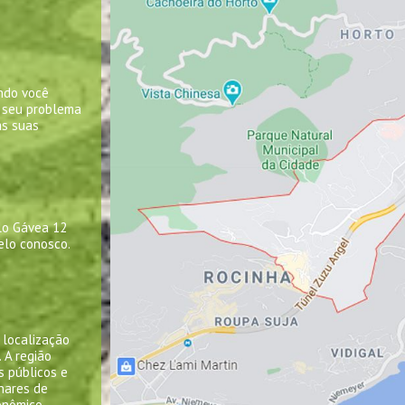
ando você
o seu problema
as suas
lo Gávea 12
elo conosco.
 localização
. A região
s públicos e
lhares de
onômico