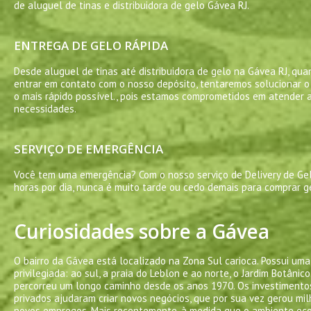
de aluguel de tinas e distribuidora de gelo Gávea RJ.
ENTREGA DE GELO RÁPIDA
Desde aluguel de tinas até distribuidora de gelo na Gávea RJ, qu
entrar em contato com o nosso depósito, tentaremos solucionar 
o mais rápido possível., pois estamos comprometidos em atender 
necessidades.
SERVIÇO DE EMERGÊNCIA
Você tem uma emergência? Com o nosso serviço de Delivery de Ge
horas por dia, nunca é muito tarde ou cedo demais para comprar g
Curiosidades sobre a Gávea
O bairro da Gávea está localizado na Zona Sul carioca. Possui uma
privilegiada: ao sul, a praia do Leblon e ao norte, o Jardim Botânico
percorreu um longo caminho desde os anos 1970. Os investimento
privados ajudaram criar novos negócios, que por sua vez gerou mi
novos empregos. Mais recentemente, à medida que o ambiente ec