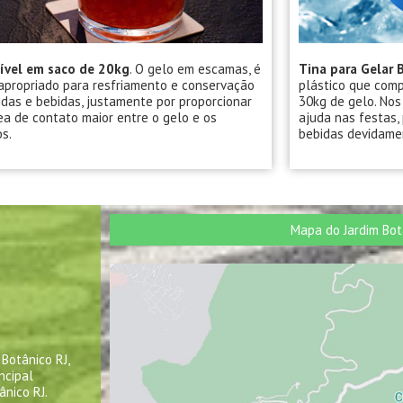
ível em saco de 20kg
. O gelo em escamas, é
Tina para Gelar 
apropriado para resfriamento e conservação
plástico que comp
das e bebidas, justamente por proporcionar
30kg de gelo. Nos
a de contato maior entre o gelo e os
ajuda nas festas,
s.
bebidas devidamen
Mapa do Jardim Bot
Botânico RJ,
ncipal
ânico RJ.