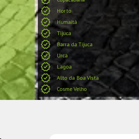
Horto
Humaitá
Tijuca
Barra da Tijuca
Urca
Lagoa
Alto da Boa Vista
Cosme Velho