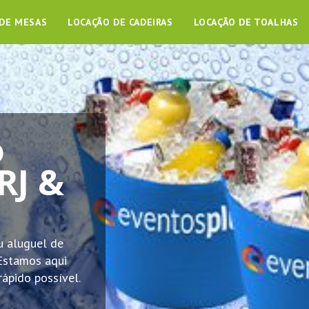
 DE MESAS
LOCAÇÃO DE CADEIRAS
LOCAÇÃO DE TOALHAS
o
RJ &
u aluguel de
Estamos aqui
rápido possível.