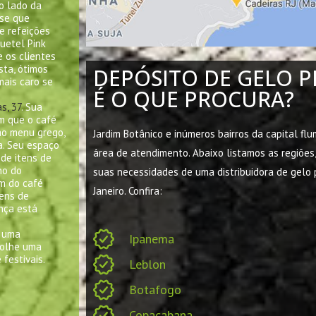
o lado da
sse que
e refeições
uetel Pink
 os clientes
sta, ótimos
DEPÓSITO DE GELO P
mais caro se
É O QUE PROCURA?
s, 37
. Sua
m que o café
ao menu grego,
Jardim Botânico e inúmeros bairros da capital fl
a. Seu espaço
área de atendimento. Abaixo listamos as regiõe
de itens de
no do
suas necessidades de uma distribuidora de gelo 
ém do café
Janeiro. Confira:
tens de
ança está
e uma
Ipanema
colhe uma
festivais.
Leblon
Botafogo
Copacabana