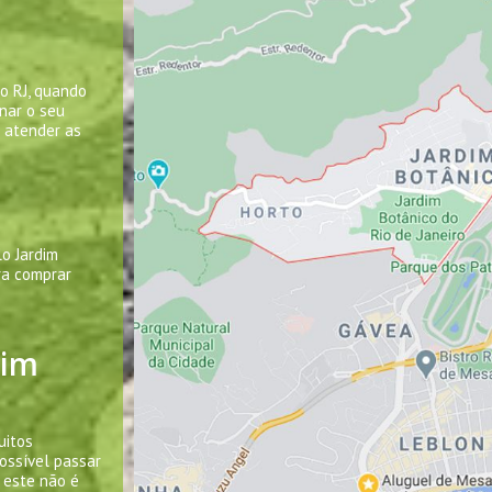
co RJ, quando
nar o seu
 atender as
o Jardim
ra comprar
dim
uitos
ossível passar
 este não é